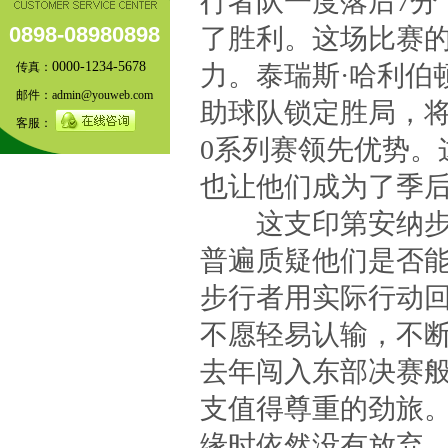
行者队一度落后7分
0898-08980898
了胜利。这场比赛
0000-1234-5678
传真：
力。泰瑞斯·哈利伯
邮件：admin@youweb.com
助球队锁定胜局，将比
客服：
0系列赛领先优势。
也让他们成为了季
这支印第安纳步行
普遍质疑他们是否
步行者用实际行动
不愿轻易认输，不
去年闯入东部决赛
支值得尊重的劲旅
缘时依然没有放弃，