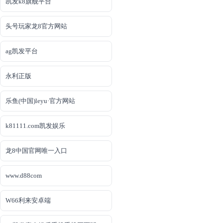
凯发k8旗舰平台
头号玩家龙8官方网站
ag凯发平台
永利正版
乐鱼(中国)leyu·官方网站
k81111.com凯发娱乐
龙8中国官网唯一入口
www.d88com
W66利来安卓端