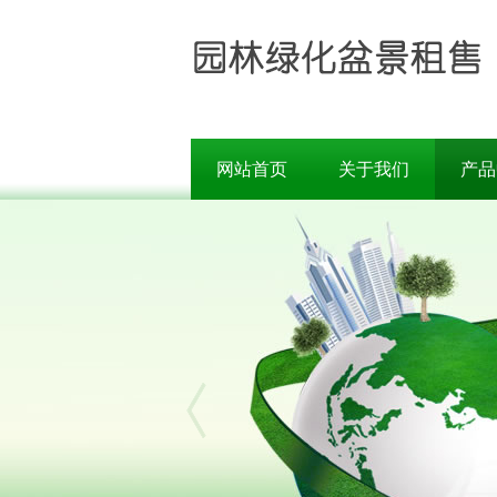
网站首页
关于我们
产品