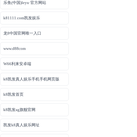
乐鱼(中国)leyu·官方网站
k81111.com凯发娱乐
龙8中国官网唯一入口
www.d88com
W66利来安卓端
k8凯发真人娱乐手机手机网页版
k8凯发首页
k8凯发ag旗舰官网
凯发k8真人娱乐网址