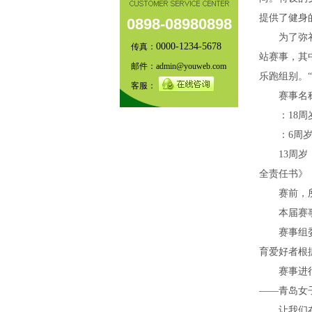
提供了健身
0898-08980898
为了弥补去
0000-1234-5678
传真：
站赛事，其
邮件：admin@youweb.com
乐跑组别。
客服：
赛事名称：
：18周岁及
：6周岁及以
13周岁（
全责任书》，
赛前，所有
本届赛事为
赛事组委会
育爱好者根
赛事进行中
——青岛女
让我们在这