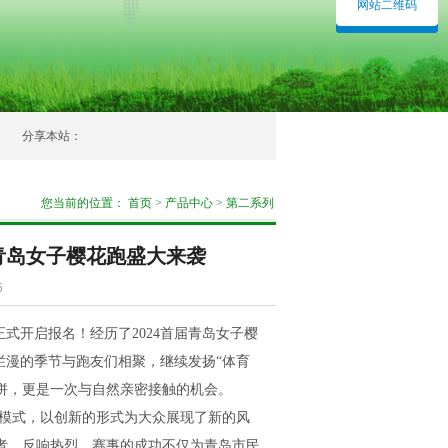
网站二维码
分享本站：
您当前的位置：
首页
>
产品中心
>
第二系列
—青岛女子樱花跑盛大来袭
5
式开启报名！经历了2024首届青岛女子樱
烂漫的季节与跑友们相聚，继续发扬“体育
拼，更是一次与自然亲密接触的机会。
展模式，以创新的形式为大众展现了新的风
者，反响热烈。赛事的成功不仅为青岛市民