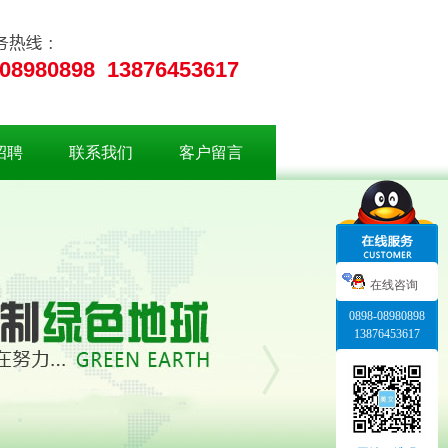
-08980898 13876453617
招聘
联系我们
客户留言
在线咨询
0898-08980898
13876453617