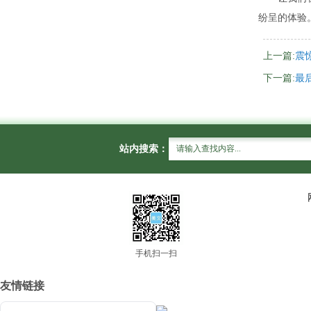
纷呈的体验
上一篇:
震
下一篇:
最
站内搜索：
手机扫一扫
友情链接