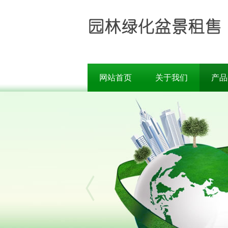
网站首页
关于我们
产品