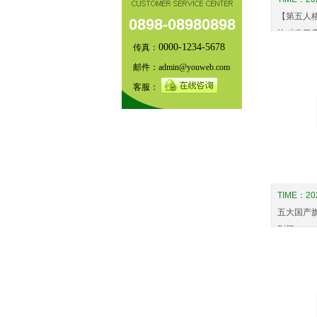
【第五人
0898-08980898
边「春日
0000-1234-5678
传真：
邮件：admin@youweb.com
客服：
TIME：202
五大国产
列第一