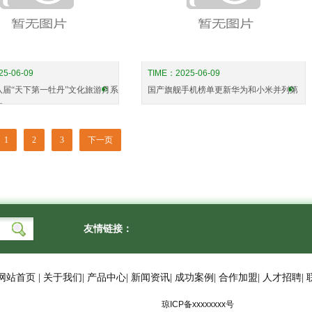
5-06-09
TIME：2025-06-09
八届“天下第一牡丹”文化旅游月系
国产旗舰手机榜单更新华为和小米并列第
幕
一
1
2
3
下一页
友情链接：
网站首页
|
关于我们
|
产品中心
|
新闻资讯
|
成功案例
|
合作加盟
|
人才招聘
|
琼ICP备xxxxxxxx号