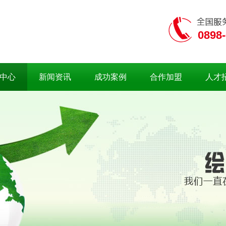
0898
中心
新闻资讯
成功案例
合作加盟
人才