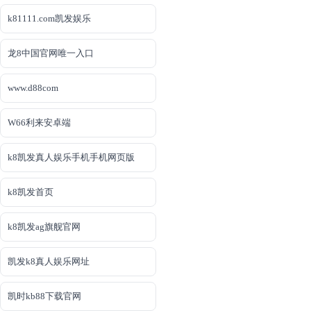
k81111.com凯发娱乐
龙8中国官网唯一入口
www.d88com
W66利来安卓端
k8凯发真人娱乐手机手机网页版
k8凯发首页
k8凯发ag旗舰官网
凯发k8真人娱乐网址
凯时kb88下载官网