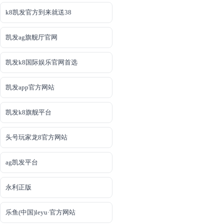
k8凯发官方到来就送38
凯发ag旗舰厅官网
凯发k8国际娱乐官网首选
凯发app官方网站
凯发k8旗舰平台
头号玩家龙8官方网站
ag凯发平台
永利正版
乐鱼(中国)leyu·官方网站