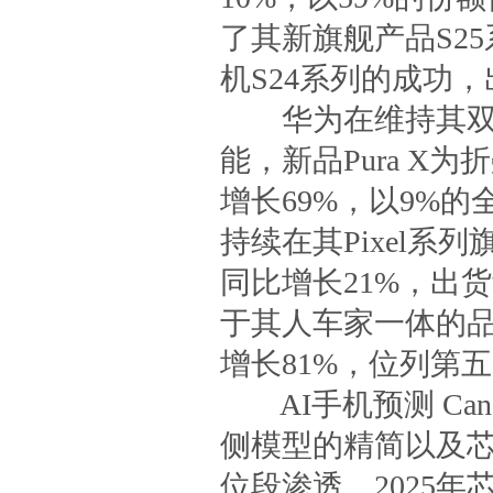
了其新旗舰产品S2
机S24系列的成功
华为在维持其双旗
能，新品Pura 
增长69%，以9%的
持续在其Pixel系
同比增长21%，出货
于其人车家一体的
增长81%，位列第
AI手机预测 Cana
侧模型的精简以及芯
位段渗透。2025年