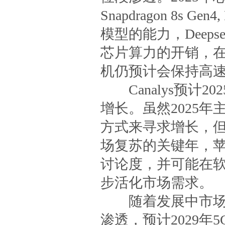
Snapdragon 8s G
模型的能力，Deep
芯片算力的开销，在这
机仍预计会保持高
Canalys预计2
增长。虽然2025
方式来寻求增长，但
场复苏的关键年，
讨论度，并可能在
步活化市场需求。
随着发展中市场5
渗透，预计2029年