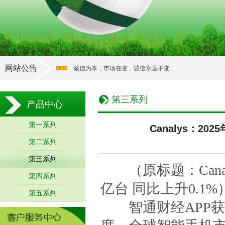
网站公告
诚信为本，市场在变，诚信永远不变...
第三系列
产品中心
第一系列
Canalys：2
第二系列
第三系列
（原标题：Canal
第四系列
亿台 同比上升0.1%
第五系列
智通财经APP获悉，