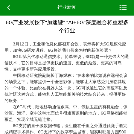


行业新闻
6G产业发展按下“加速键” “AI+6G”深度融合将重塑多
个行业
3月12日，工业和信息化部召开会议，表示将扩大5G规模化应
用，加快6G研发进程。6G将给我们带来怎样的新体验呢？
6G即第六代移动通信技术。简单来说，6G就是一种更强大的通
信技术，它的目标是提供更快的速度、更低的延迟、更高的可靠
性，支持更多新兴应用场景。
中国移动研究院副院长丁海煜称：“在未来的比如说在远程会议
的场景之下，能够提供一个全息影像，能够让大家感受到身临其境
的一个体验。比如说在机器人这一块，6G可以通过它的高速率以及
低时延这种方式，能够和人工智能相关的技术结合起来，提供更好
的服务。”
在6G时代，陆地移动通信跟高、中、低轨卫星的有机融合，像
沙漠、海洋、空中这种地面信号很难覆盖到的地方，6G网络都能够
覆盖，实现全域无缝连接。
6G支持的量子级数据传输，医生能在千里之外通过触觉手套完
成精密手术操作。6G支持下的数字孪生城市，能实时映射方圆500