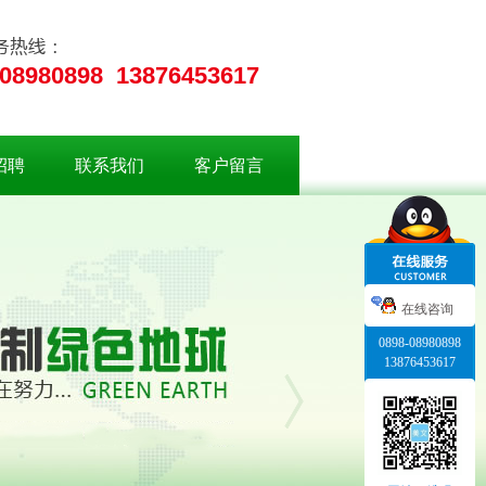
-08980898 13876453617
招聘
联系我们
客户留言
在线咨询
0898-08980898
13876453617