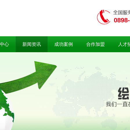
0898
中心
新闻资讯
成功案例
合作加盟
人才