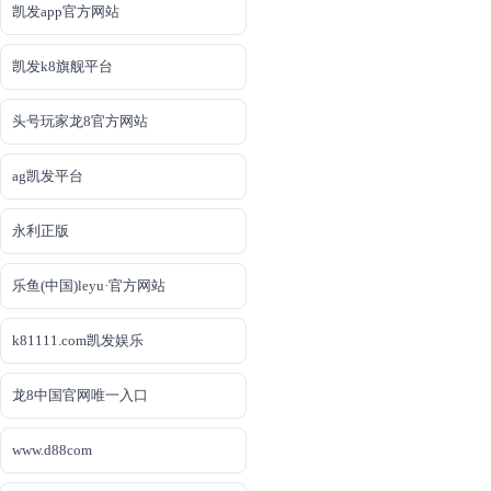
凯发app官方网站
凯发k8旗舰平台
头号玩家龙8官方网站
ag凯发平台
永利正版
乐鱼(中国)leyu·官方网站
k81111.com凯发娱乐
龙8中国官网唯一入口
www.d88com