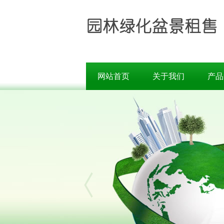
网站首页
关于我们
产品