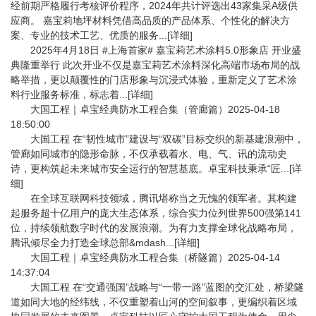
经前期严格履行考核评价程序，2024年共计评选出43家集采A级供
应商。 嘉宝莉地坪材料凭借高品质的产品体系、个性化的解决方
案、专业的技术工艺、优质的服务...[详细]
2025年4月18日 #上海首家# 嘉宝莉艺术涂料5.0形象店 开业盛
典隆重举行 此次开业不仅是嘉宝莉艺术涂料深化高端市场布局的战
略举措，更以颠覆性的门店形象与沉浸式体验，重新定义了艺术涂
料行业服务标准，标志着...[详细]
大国工程｜卓宝经典防水工程合集（管廊篇）2025-04-18
18:50:00
大国工程 在“韧性城市”建设与“双碳”目标交织的新基建浪潮中，
管廊如同城市的隐形命脉，不仅承载着水、电、气、讯的流动史
诗，更构筑起未来城市安全运行的智慧基底。卓宝科技秉承“匠...[详
细]
在全球互联网科技领域，腾讯堪称当之无愧的领军者。其构建
起服务超十亿用户的庞大生态体系，综合实力位列世界500强第141
位，持续领航数字时代的发展浪潮。为有力支撑全球化战略布局，
腾讯倾尽全力打造全球总部&mdash...[详细]
大国工程｜卓宝经典防水工程合集（桥隧篇）2025-04-14
14:37:04
大国工程 在“交通强国”战略与“一带一路”蓝图的交汇处，桥梁隧
道如同大地的经纬线，不仅重塑着山河的空间叙事，更编织着区域