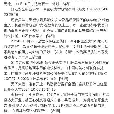
无遗。 11月10日，适逢双十一促销...[详细]
打造安全校园屏障，卓宝板为学校增添现代魅力！2024-11-06
20:29:16
现代美学，重塑校园风景线 安全及品质保障下的美学追求 绿色
生态，构建和谐校园环境 在教育的沃土上，每一座建筑都承载着知
识的重量与未来的梦想。而今天，我们要聚焦的是安徽皖西六安学
院科技楼，它不仅在学术...[详细]
2024年10月22日是世界传统医药日，今年的主题为“保 健与可
持续发展”，旨在弘扬传统医药学，聚焦于古文明中的传统医药，探
索其悠久的历史与独特的贡献。 弘扬、创新，作为高品质防水系统
引领者，卓宝用...[详细]
01负责起草行业标准 如今正式实行！ 环氧磨石被誉为地坪界的
奢侈品，是高端地面常用的建筑材料。由中国建筑材料联合会提
出，广州嘉宝莉地坪材料有限公司等单位负责起草的建材行业标准
JC/T2748-2023《环氧磨石》在2...[详细]
天下大促，唯有开业！热烈祝贺富轩全屋门窗武汉竹叶山红星
店开业大吉2024-10-08 16:14:10
金秋十月，七日良辰。10月7日，富轩全屋门窗武汉竹叶山红星
店盛大开业，携匠心盛惠喜迎八方客，共襄盛典。 舞狮点睛开业大
吉 开业现场人声鼎沸，热闹非凡，到场观众脸上洋溢着喜悦与期
待。 在震耳欲聋的锣鼓声中...[详细]