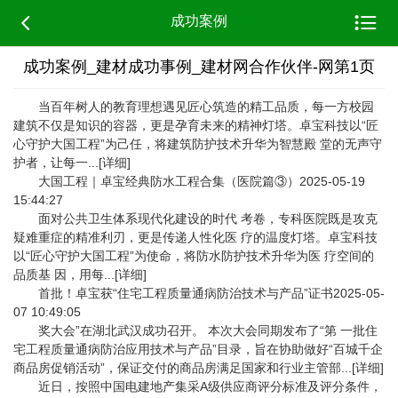


成功案例
成功案例_建材成功事例_建材网合作伙伴-网第1页
当百年树人的教育理想遇见匠心筑造的精工品质，每一方校园
建筑不仅是知识的容器，更是孕育未来的精神灯塔。卓宝科技以“匠
心守护大国工程”为己任，将建筑防护技术升华为智慧殿 堂的无声守
护者，让每一...[详细]
大国工程｜卓宝经典防水工程合集（医院篇③）2025-05-19
15:44:27
面对公共卫生体系现代化建设的时代 考卷，专科医院既是攻克
疑难重症的精准利刃，更是传递人性化医 疗的温度灯塔。卓宝科技
以“匠心守护大国工程”为使命，将防水防护技术升华为医 疗空间的
品质基 因，用每...[详细]
首批！卓宝获“住宅工程质量通病防治技术与产品”证书2025-05-
07 10:49:05
奖大会”在湖北武汉成功召开。 本次大会同期发布了“第 一批住
宅工程质量通病防治应用技术与产品”目录，旨在协助做好“百城千企
商品房促销活动”，保证交付的商品房满足国家和行业主管部...[详细]
近日，按照中国电建地产集采A级供应商评分标准及评分条件，