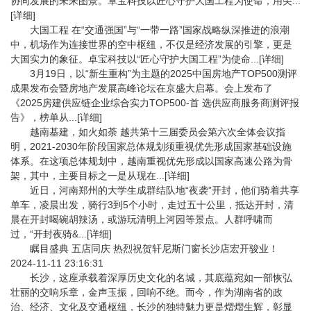
协同发展的未来图景。卓宝科技以匠心守护大国工程为使命，用尖...
[详细]
大国工程 在“交通强国”与“一带一路”国家战略纵深推进的浪潮
中，机场作为连接世界的空中枢纽，不仅是经济发展的引擎，更是
大国实力的象征。卓宝科技以“匠心守护大国工程”为使命...[详细]
3月19日，以“新生重构”为主题的2025中国房地产TOP500测评
成果发布会暨房地产发展高峰论坛在京盛大启幕。会上发布了
《2025房建供应链企业综合实力TOP500-首 选供应商服务商测评报
告》，榜单从...[详细]
越南基建，如火如荼 越共第十三届委员会第六次全体会议指
明，2021-2030年阶段国家总体规划须重视优先形成国家基础设施
体系。在这项总体规划中，越南重视优先形成以国家高速公路为骨
架，其中，主要目标之一是从现在...[详细]
近日，河南郑州的大学生成群结队地“夜袭”开封，他们骑着共享
单车，凌晨出发，骑行3到5个小时，走过五十公里，抵达开封，清
晨在开封喝碗胡辣汤，或游玩清明上河园等景点。人群呼啸而
过，“开封夜骑&...[详细]
瞩目盛典 五店同庆 热烈祝贺轩尼斯门窗长沙店宏开骏业！
2024-11-11 23:16:31
长沙，这座承载着深厚历史文化的名城，其底蕴宛如一部恢弘
壮丽的交响乐章，金声玉振，回响不绝。而今，作为湖南省的政
治、经济、文化及交通枢纽，长沙的独特魅力更是熠熠生辉，彰显