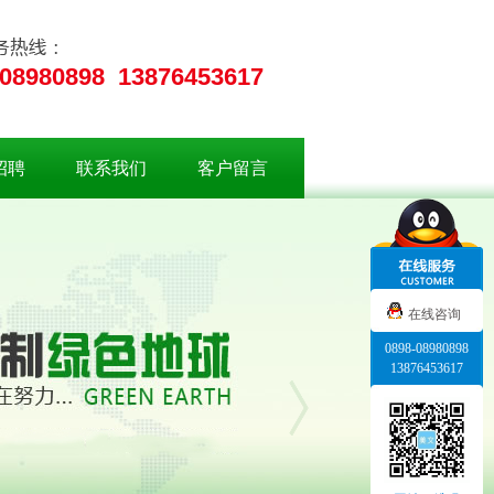
-08980898 13876453617
招聘
联系我们
客户留言
在线咨询
0898-08980898
13876453617