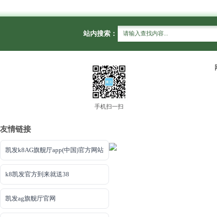
站内搜索：
手机扫一扫
友情链接
凯发k8AG旗舰厅app(中国)官方网站
k8凯发官方到来就送38
凯发ag旗舰厅官网