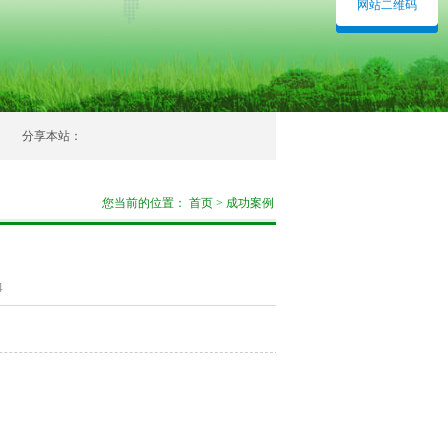
网站二维码
分享本站：
您当前的位置：
首页
>
成功案例
4