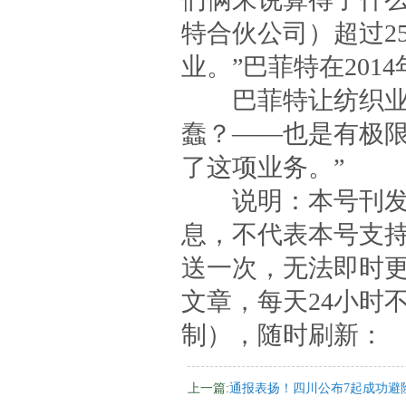
特合伙公司）超过2
业。”巴菲特在201
巴菲特让纺织业务
蠢？——也是有极限
了这项业务。”
说明：本号刊发来
息，不代表本号支
送一次，无法即时
文章，每天24小时
制），随时刷新：
上一篇:
通报表扬！四川公布7起成功避