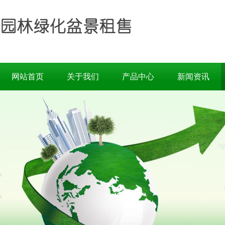
网站首页
关于我们
产品中心
新闻资讯