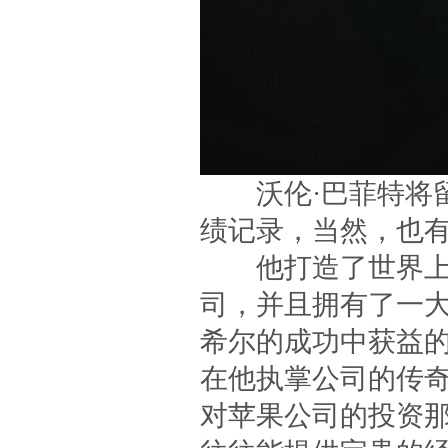
沃伦·巴菲特将留
绩记录，当然，也
他打造了世界上最
司，并且拥有了一
希尔的成功中获益
在他执掌公司的传
对苹果公司的投资