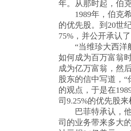
年。从那时起，伯
1989年，伯克希
的优先股。到20世
75%，并公开承认
“当维珍大西洋航
如何成为百万富翁时
成为亿万富翁，然后
股东的信中写道，“
的观点，于是在198
司9.25%的优先股
巴菲特承认，他低
司的业务带来多大的冲