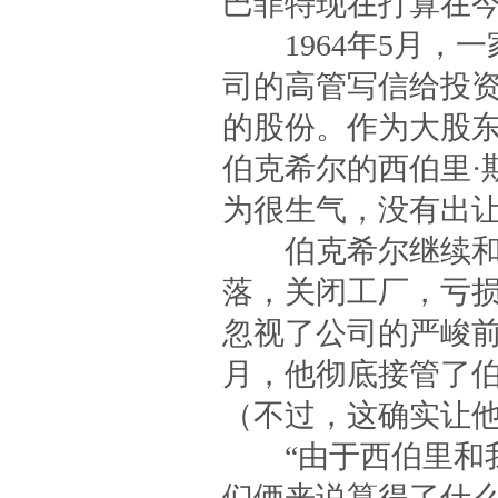
巴菲特现在打算在
1964年5月，一
司的高管写信给投资
的股份。作为大股东
伯克希尔的西伯里·
为很生气，没有出让
伯克希尔继续和新
落，关闭工厂，亏
忽视了公司的严峻前
月，他彻底接管了
（不过，这确实让
“由于西伯里和我
们俩来说算得了什