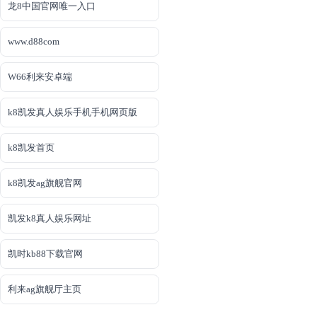
龙8中国官网唯一入口
www.d88com
W66利来安卓端
k8凯发真人娱乐手机手机网页版
k8凯发首页
k8凯发ag旗舰官网
凯发k8真人娱乐网址
凯时kb88下载官网
利来ag旗舰厅主页